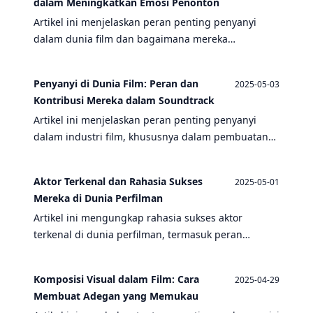
dalam Meningkatkan Emosi Penonton
Artikel ini menjelaskan peran penting penyanyi
dalam dunia film dan bagaimana mereka
berkontribusi dalam meningkatkan emosi penonton
melalui musik dan lagu.
Penyanyi di Dunia Film: Peran dan
2025-05-03
Kontribusi Mereka dalam Soundtrack
Artikel ini menjelaskan peran penting penyanyi
dalam industri film, khususnya dalam pembuatan
soundtrack yang memengaruhi keseluruhan cerita
dan emosi penonton.
Aktor Terkenal dan Rahasia Sukses
2025-05-01
Mereka di Dunia Perfilman
Artikel ini mengungkap rahasia sukses aktor
terkenal di dunia perfilman, termasuk peran
penulis skrip, tim artistik, dan komposisi dalam
menciptakan film yang memukau.
Komposisi Visual dalam Film: Cara
2025-04-29
Membuat Adegan yang Memukau