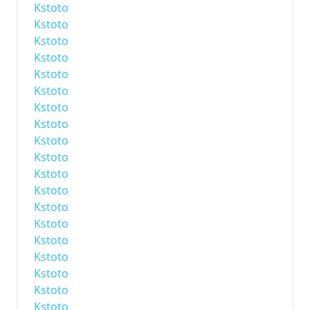
Kstoto
Kstoto
Kstoto
Kstoto
Kstoto
Kstoto
Kstoto
Kstoto
Kstoto
Kstoto
Kstoto
Kstoto
Kstoto
Kstoto
Kstoto
Kstoto
Kstoto
Kstoto
Kstoto