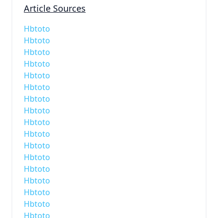
Article Sources
Hbtoto
Hbtoto
Hbtoto
Hbtoto
Hbtoto
Hbtoto
Hbtoto
Hbtoto
Hbtoto
Hbtoto
Hbtoto
Hbtoto
Hbtoto
Hbtoto
Hbtoto
Hbtoto
Hbtoto