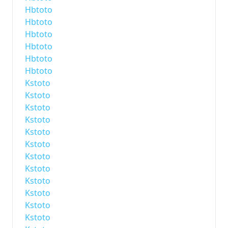
Hbtoto
Hbtoto
Hbtoto
Hbtoto
Hbtoto
Hbtoto
Kstoto
Kstoto
Kstoto
Kstoto
Kstoto
Kstoto
Kstoto
Kstoto
Kstoto
Kstoto
Kstoto
Kstoto