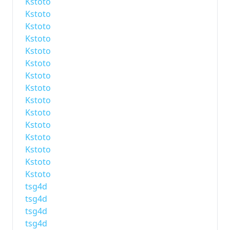
Kstoto
Kstoto
Kstoto
Kstoto
Kstoto
Kstoto
Kstoto
Kstoto
Kstoto
Kstoto
Kstoto
Kstoto
Kstoto
Kstoto
Kstoto
tsg4d
tsg4d
tsg4d
tsg4d