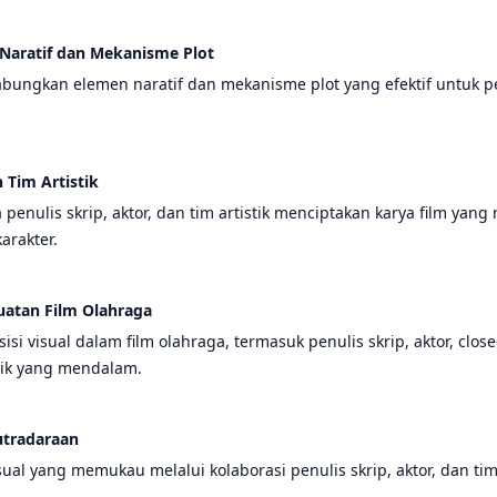
Naratif dan Mekanisme Plot
ungkan elemen naratif dan mekanisme plot yang efektif untuk pen
n Tim Artistik
enulis skrip, aktor, dan tim artistik menciptakan karya film yan
arakter.
uatan Film Olahraga
si visual dalam film olahraga, termasuk penulis skrip, aktor, clos
ik yang mendalam.
utradaraan
l yang memukau melalui kolaborasi penulis skrip, aktor, dan tim 