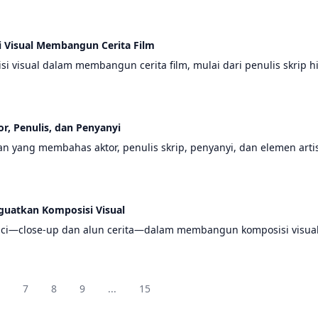
 Visual Membangun Cerita Film
isi visual dalam membangun cerita film, mulai dari penulis skrip h
r, Penulis, dan Penyanyi
n yang membahas aktor, penulis skrip, penyanyi, dan elemen artis
nguatkan Komposisi Visual
unci—close-up dan alun cerita—dalam membangun komposisi visual
7
8
9
...
15