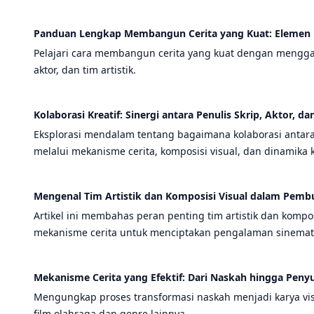
Panduan Lengkap Membangun Cerita yang Kuat: Elemen 
Pelajari cara membangun cerita yang kuat dengan menggab
aktor, dan tim artistik.
Kolaborasi Kreatif: Sinergi antara Penulis Skrip, Aktor, da
Eksplorasi mendalam tentang bagaimana kolaborasi antara p
melalui mekanisme cerita, komposisi visual, dan dinamika k
Mengenal Tim Artistik dan Komposisi Visual dalam Pemb
Artikel ini membahas peran penting tim artistik dan komposi
mekanisme cerita untuk menciptakan pengalaman sinemat
Mekanisme Cerita yang Efektif: Dari Naskah hingga Peny
Mengungkap proses transformasi naskah menjadi karya visua
film olahraga dan genre lainnya.