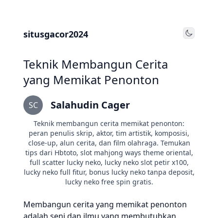
situsgacor2024
Toggle
Teknik Membangun Cerita
yang Memikat Penonton
Salahudin Cager
SC
Teknik membangun cerita memikat penonton:
peran penulis skrip, aktor, tim artistik, komposisi,
close-up, alun cerita, dan film olahraga. Temukan
tips dari Hbtoto, slot mahjong ways theme oriental,
full scatter lucky neko, lucky neko slot petir x100,
lucky neko full fitur, bonus lucky neko tanpa deposit,
lucky neko free spin gratis.
Membangun cerita yang memikat penonton
adalah seni dan ilmu yang membutuhkan