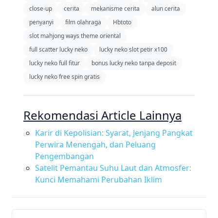
close-up
cerita
mekanisme cerita
alun cerita
penyanyi
film olahraga
Hbtoto
slot mahjong ways theme oriental
full scatter lucky neko
lucky neko slot petir x100
lucky neko full fitur
bonus lucky neko tanpa deposit
lucky neko free spin gratis
Rekomendasi Article Lainnya
Karir di Kepolisian: Syarat, Jenjang Pangkat
Perwira Menengah, dan Peluang
Pengembangan
Satelit Pemantau Suhu Laut dan Atmosfer:
Kunci Memahami Perubahan Iklim