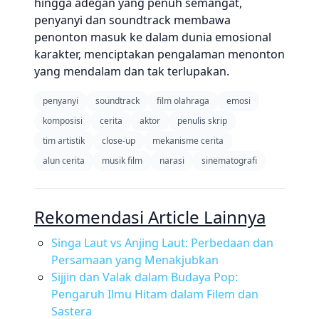
hingga adegan yang penuh semangat,
penyanyi dan soundtrack membawa
penonton masuk ke dalam dunia emosional
karakter, menciptakan pengalaman menonton
yang mendalam dan tak terlupakan.
penyanyi
soundtrack
film olahraga
emosi
komposisi
cerita
aktor
penulis skrip
tim artistik
close-up
mekanisme cerita
alun cerita
musik film
narasi
sinematografi
Rekomendasi Article Lainnya
Singa Laut vs Anjing Laut: Perbedaan dan
Persamaan yang Menakjubkan
Sijjin dan Valak dalam Budaya Pop:
Pengaruh Ilmu Hitam dalam Filem dan
Sastera