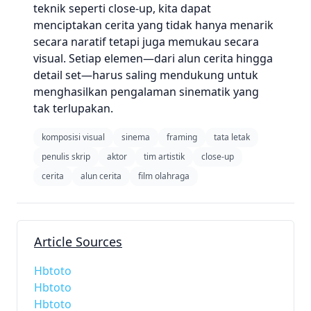
teknik seperti close-up, kita dapat
menciptakan cerita yang tidak hanya menarik
secara naratif tetapi juga memukau secara
visual. Setiap elemen—dari alun cerita hingga
detail set—harus saling mendukung untuk
menghasilkan pengalaman sinematik yang
tak terlupakan.
komposisi visual
sinema
framing
tata letak
penulis skrip
aktor
tim artistik
close-up
cerita
alun cerita
film olahraga
Article Sources
Hbtoto
Hbtoto
Hbtoto