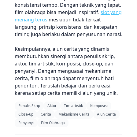
konsistensi tempo. Dengan teknik yang tepat,
film olahraga bisa menjadi inspiratif.
slot yang
menang terus
meskipun tidak terkait
langsung, prinsip konsistensi dan ketepatan
timing juga berlaku dalam penyusunan narasi.
Kesimpulannya, alun cerita yang dinamis
membutuhkan sinergi antara penulis skrip,
aktor, tim artistik, komposisi, close-up, dan
penyanyi. Dengan menguasai mekanisme
cerita, film olahraga dapat menyentuh hati
penonton. Teruslah belajar dan berkreasi,
karena setiap cerita memiliki alun yang unik.
Penulis Skrip
Aktor
Tim artistik
Komposisi
Close-up
Cerita
Mekanisme Cerita
Alun Cerita
Penyanyi
Film Olahraga