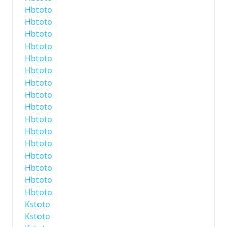
Hbtoto
Hbtoto
Hbtoto
Hbtoto
Hbtoto
Hbtoto
Hbtoto
Hbtoto
Hbtoto
Hbtoto
Hbtoto
Hbtoto
Hbtoto
Hbtoto
Hbtoto
Hbtoto
Kstoto
Kstoto