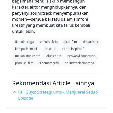
bagaimana penulis skrip membangun
karakter, aktor menghidupkannya, dan
penyanyi soundtrack menyempurnakan
momen—semua bersatu dalam simfoni
kreatif yang membuat kita terus kembali
untuk lebih.
film olahraga
penulis skrip
aktor film
tim artistik
komposisi musik
close-up
cerita inspiratif
mekanisme cerita
alun cerita
penyanyi soundtrack
produksi film
sinematografi
soundtrack olahraga
Rekomendasi Article Lainnya
Fall Guys: Strategi untuk Menjuarai Setiap
Episode