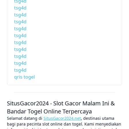
tsg4d
tsg4d
tsg4d
tsg4d
tsg4d
tsg4d
tsg4d
tsg4d
tsg4d
tsg4d
tsg4d
qris togel
SitusGacor2024 - Slot Gacor Malam Ini &
Bandar Togel Online Terpercaya
Selamat datang di
SitusGacor2024.net
, destinasi utama
bagi para pecinta slot online dan togel. Kami menyediakan